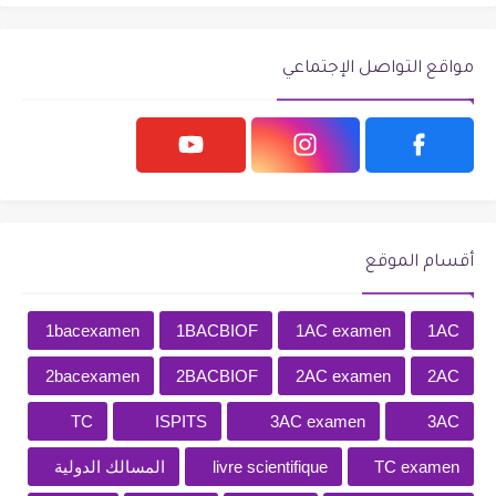
مواقع التواصل الإجتماعي
أقسام الموقع
1bacexamen
1BACBIOF
1AC examen
1AC
2bacexamen
2BACBIOF
2AC examen
2AC
TC
ISPITS
3AC examen
3AC
TC examen
livre scientifique
المسالك الدولية