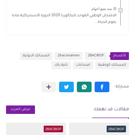
منذ بضع اعوام
الامتحان الوطني الموحد للبكالوريا 2020 الدورة الاستدراكية مادة
علوم الحياة...
الأقسام
2BACBIOF
2bacexamen
المسالك الدولية
المسالك الوطنية
امتحانات
ثانية باك
مقالات قد تهمك
عرض المزيد
2BACBIOF
2BACBIOF