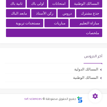
المسالك الوطنية
امتحانات
اولى باك
ثانية باك
جذع مشترك
دروس
ركن الأستاذ
مابعد الباك
مباراة التعليم
مباريات
مستجدات تربوية
ملخصات
آخر الدروس
المسالك الدولية
المسالك الوطنية
جميع الحقوق محفوظة ©
svt sciences