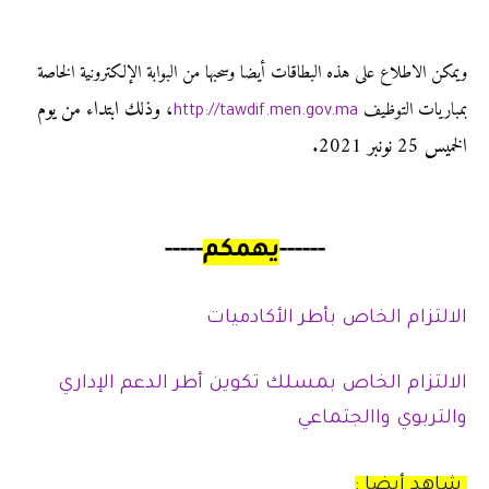
ويمكن الاطلاع على هذه البطاقات أيضا وسحبها من البوابة الإلكترونية
الخاصة
،
وذلك ابتداء من يوم
بمباريات التوظيف
http://tawdif.men.gov.ma
الخميس 25 نونبر 2021.
------
يهمكم
-----
الالتزام الخاص بأطر الأكادميات
الالتزام الخاص بمسلك تكوين أطر الدعم الإداري
والتربوي واالجتماعي
شاهد أيضا :