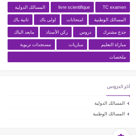
TC examen
livre scientifique
المسالك الدولية
المسالك الوطنية
امتحانات
اولى باك
ثانية باك
جذع مشترك
دروس
ركن الأستاذ
مابعد الباك
مباراة التعليم
مباريات
مستجدات تربوية
ملخصات
آخر الدروس
المسالك الدولية
المسالك الوطنية