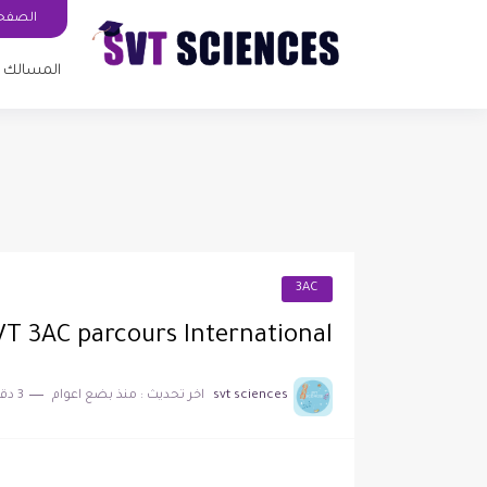
الصفحة
المسالك ا
3AC
T 3AC parcours International
svt sciences
اخر تحديث :
منذ بضع اعوام
3 دقائق للقراءة