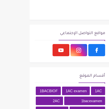
مواقع التواصل الإجتماعي
أقسام الموقع
1BACBIOF
1AC examen
1AC
2AC
1bacexamen