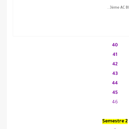
3ème AC BIO
40
41
42
43
44
45
46
Semestre 2