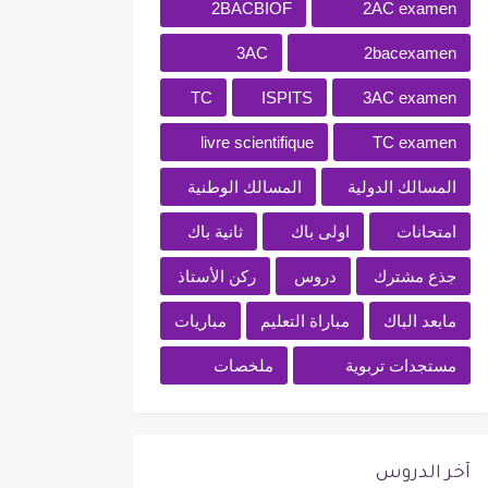
2BACBIOF
2AC examen
3AC
2bacexamen
TC
ISPITS
3AC examen
livre scientifique
TC examen
المسالك الدولية
المسالك الوطنية
امتحانات
اولى باك
ثانية باك
جذع مشترك
دروس
ركن الأستاذ
مابعد الباك
مباراة التعليم
مباريات
مستجدات تربوية
ملخصات
آخر الدروس