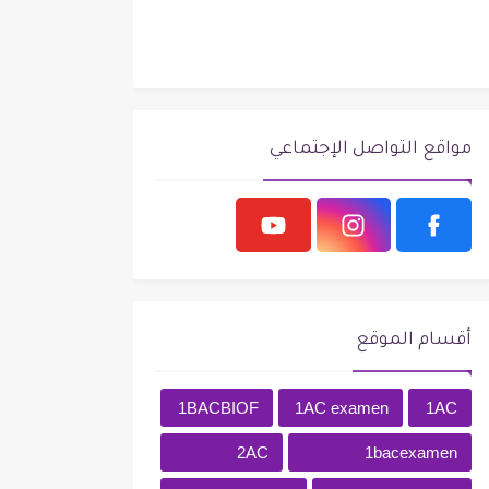
مواقع التواصل الإجتماعي
أقسام الموقع
1BACBIOF
1AC examen
1AC
2AC
1bacexamen