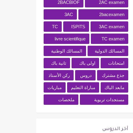
2BACBIOF
2AC examen
3AC
2bacexamen
TC
ISPITS
3AC examen
livre scientifique
TC examen
المسالك الدولية
المسالك الوطنية
امتحانات
اولى باك
ثانية باك
جذع مشترك
دروس
ركن الأستاذ
مابعد الباك
مباراة التعليم
مباريات
مستجدات تربوية
ملخصات
آخر الدروس