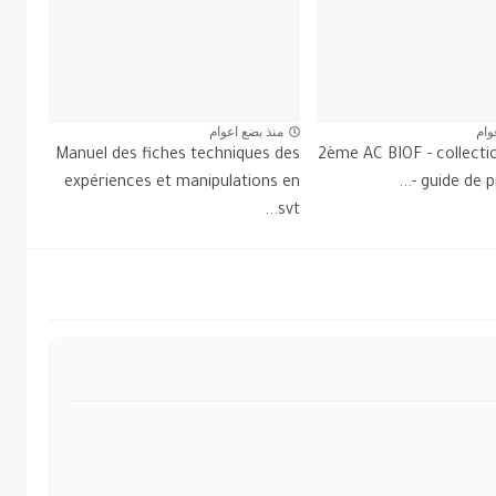
وام
منذ بضع اعوام
Manuel des fiches techniques des
2ème AC BIOF - collecti
expériences et manipulations en
- guide de p
svt...