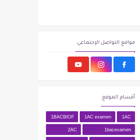
مواقع التواصل الإجتماعي
أقسام الموقع
1BACBIOF
1AC examen
1AC
2AC
1bacexamen