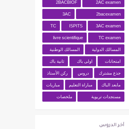
2BACBIOF
2AC examen
3AC
2bacexamen
TC
ISPITS
3AC examen
livre scientifique
TC examen
المسالك الدولية
المسالك الوطنية
امتحانات
اولى باك
ثانية باك
جذع مشترك
دروس
ركن الأستاذ
مابعد الباك
مباراة التعليم
مباريات
مستجدات تربوية
ملخصات
آخر الدروس