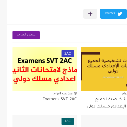
عرض المزيد
2AC
وام
منذ بضع اعوام
تشخيصية لجميع
Examens SVT 2AC
لإعدادي مسلك دولي
1AC