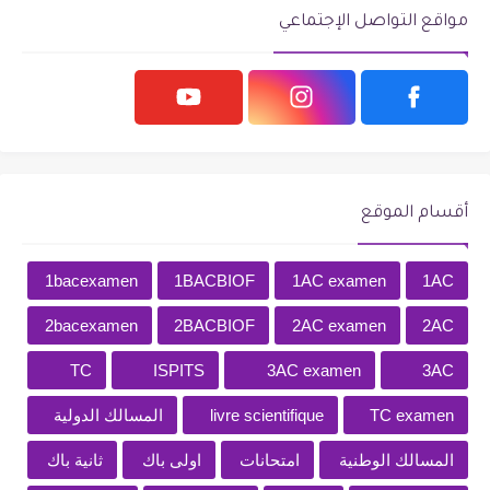
مواقع التواصل الإجتماعي
أقسام الموقع
1bacexamen
1BACBIOF
1AC examen
1AC
2bacexamen
2BACBIOF
2AC examen
2AC
TC
ISPITS
3AC examen
3AC
TC examen
livre scientifique
المسالك الدولية
المسالك الوطنية
امتحانات
اولى باك
ثانية باك