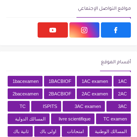
مواقع التواصل الإجتماعي
أقسام الموقع
1bacexamen
1BACBIOF
1AC examen
1AC
2bacexamen
2BACBIOF
2AC examen
2AC
TC
ISPITS
3AC examen
3AC
TC examen
livre scientifique
المسالك الدولية
المسالك الوطنية
امتحانات
اولى باك
ثانية باك